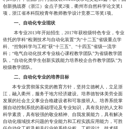
创新挑战赛（浙江）金点子奖
2项，衢州市自然科学论文奖1
项，浙江省本科院校青年教师教学设计竞赛二等奖1项。
一、自动化专业现状
本专业
2013年开始招生
，
2017年获校级特色专业，专业
依托的学科“检测技术与自动化装置”为
“十二五”
省级重点学
科、
“控制科学与工程”获
“十三五”
、“十四五”省级一流学
科；
“电气自动化技术专业核心课程教学团队”为省级教学团
队，“自动化类学生创新实践能力培养校企合作教学团队”为
校级教学团队。
二、自动化专业的培养目标
本专业贯彻落实党的教育方针，坚持立德树人，
立足浙
江，融入衢州，服务于地方经济建设。
培养
德智体美劳
全面
发展的社会主义事业合格建设者和可靠接班人。培养系统掌
握自动控制系统的基础理论及专业知识，具有良好的人文和
科学素质，具有较强的敬业精神、自我发展能力，具有解决
自动化领域技术问题的专业能力和工程实践应用能力，可胜
任自动化工程及相关行业的系统分析、工程设计、技术研