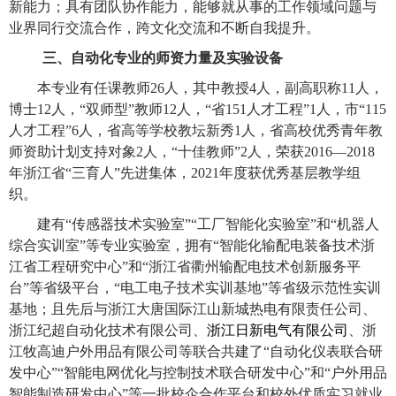
新能力；具有团队协作能力，能够就从事的工作领域问题与
业界同行交流合作，跨文化交流和不断自我提升。
三、自动化专业的师资力量及实验设备
本专业有任课教师
26人，其中教授4人，副高职称11人，
博士12人，
“双师型”教师
12人，“省151人才工程”1人，市“115
人才工程”6人，省高等学校教坛新秀1人，省高校优秀青年教
师资助计划支持对象2人，“十佳教师”2人，荣获2016
—2018
年
浙江省
“三育人”先进集体，2021年度获优秀基层教学组
织。
建有
“传感器技术实验室
”“
工厂智能化实验室
”和
“
机器人
综合实训室
”
等专业实验室，拥有
“智能化输配电装备技术浙
江省工程研究中心”和“浙江省衢州输配电技术创新服务平
台”等省级平台，“电工电子技术实训基地”等省级示范性实训
基地；且先后与浙江大唐国际江山新城热电有限责任公司、
浙江纪超自动化技术有限公司、
浙江日新电气有限公司
、浙
江牧高迪户外用品有限公司等联合共建了
“自动化仪表联合研
发中心”“智能电网优化与控制技术联合研发中心
”
和
“户外用品
智能制造研发中心”等一批校企合作平台和校外优质实习就业