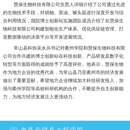
慧保生物科技有限公司负责人详细介绍了公司通过先进
的生物技术手段，对胡柚、茶油、猴头菇进行深度开发与综
合利用
情况
，
我院
博士创新站实施团队
成员
介绍了
在
慧保生
物科技有限公司构建智能化生产体系、优化供应链管理、打
造数据驱动的决策平台等
开发进展情况
。
常山县科协吴永兴书记对衢州学院和慧保生物科技有限
公司合作共建的博士创新站在科技创新、产品研发及数字化
转型等方面取得的成就给予了高度评价。
他
表示，慧保生物
作为地方企业的优秀代表，为常山县乃至衢州市的经济发展
做出了重要贡献
，希望地方
企业继续加大科技研发投入，加
强与
衢州学院等
高校科研机构的合作，不断提升自主创新能
力，为地方经济发展注入更强动力。