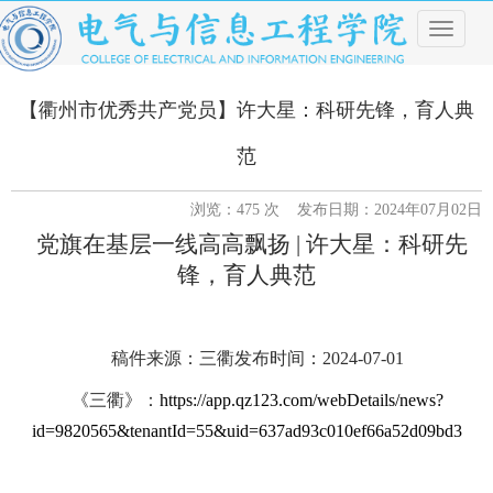
导
航
菜
单
【衢州市优秀共产党员】许大星：科研先锋，育人典
范
浏览：
475
次 发布日期：2024年07月02日
党旗在基层一线高高飘扬 | 许大星
：科研先
锋，育人典范
稿件来源：
三衢发布时间：2024-07-01
《三衢》：
https://app.qz123.com/webDetails/news?
id=9820565&tenantId=55&uid=637ad93c010ef66a52d09bd3